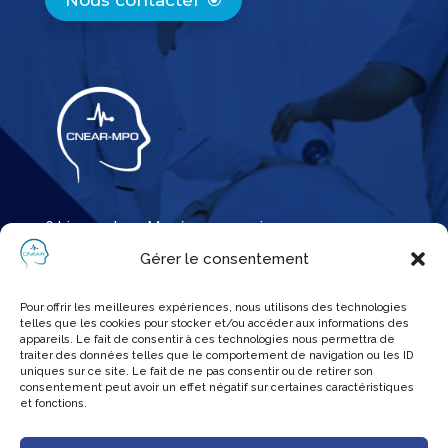
Nous contacter
6 bis rue Jean Macé, 75011 paris
Gérer le consentement
Infos pratiques
Pour offrir les meilleures expériences, nous utilisons des technologies
telles que les cookies pour stocker et/ou accéder aux informations des
appareils. Le fait de consentir à ces technologies nous permettra de
Contact
traiter des données telles que le comportement de navigation ou les ID
uniques sur ce site. Le fait de ne pas consentir ou de retirer son
Mentions légales
consentement peut avoir un effet négatif sur certaines caractéristiques
et fonctions.
Politique de confidentialité